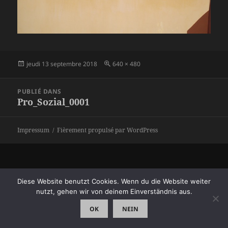
Publié
Taille
jeudi 13 septembre 2018
640 × 480
le
réelle
Navigation
PUBLIÉ DANS
de
Pro_Sozial_0001
l’article
Impressum
Fièrement propulsé par WordPress
Diese Website benutzt Cookies. Wenn du die Website weiter
nutzt, gehen wir von deinem Einverständnis aus.
OK
NEIN