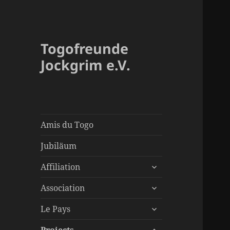
Togofreunde
Jockgrim e.V.
Amis du Togo
Jubiläum
ouvrir
Affiliation
le
ouvrir
sous-
Association
le
menu
ouvrir
sous-
Le Pays
le
menu
ouvrir
sous-