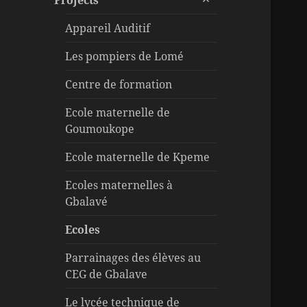
Projects
le
menu
sous-
Appareil Auditif
menu
Les pompiers de Lomé
Centre de formation
Ecole maternelle de
Goumoukope
Ecole maternelle de Kpeme
Ecoles maternelles à
Gbalavé
Ecoles
Parrainages des élèves au
CEG de Gbalave
Le lycée technique de