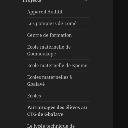
Projects
le
menu
sous-
Appareil Auditif
menu
Les pompiers de Lomé
Centre de formation
Ecole maternelle de
Goumoukope
Ecole maternelle de Kpeme
Ecoles maternelles à
Gbalavé
Ecoles
Parrainages des élèves au
CEG de Gbalave
Le lycée technique de