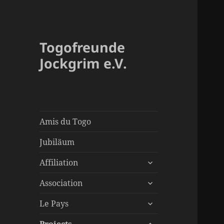
Togofreunde
Jockgrim e.V.
Amis du Togo
Jubiläum
ouvrir
Affiliation
le
ouvrir
sous-
Association
le
menu
ouvrir
sous-
Le Pays
le
menu
ouvrir
sous-