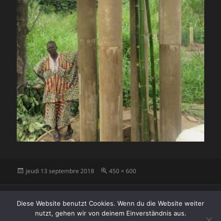
Publié
Taille
jeudi 13 septembre 2018
450 × 600
le
réelle
Navigation
PUBLIÉ DANS
de
Diese Website benutzt Cookies. Wenn du die Website weiter
Pro_Landwirt_0010
l’article
nutzt, gehen wir von deinem Einverständnis aus.