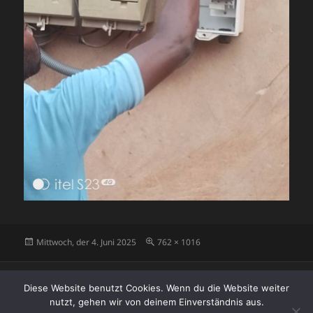
Veröffentlicht
Originalgröße
Mittwoch, der 4. Juni 2025
762 × 1016
am
Beitragsnavigation
VERÖFFENTLICHT IN
Diese Website benutzt Cookies. Wenn du die Website weiter
Strom 4
nutzt, gehen wir von deinem Einverständnis aus.