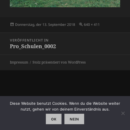
Veröffentlicht
Originalgröße
Donnerstag, der 13. September 2018
640 × 411
am
Beitragsnavigation
VERÖFFENTLICHT IN
Pro_Schulen_0002
Impressum
Stolz präsentiert von WordPress
Diese Website benutzt Cookies. Wenn du die Website weiter
nutzt, gehen wir von deinem Einverständnis aus.
OK
NEIN