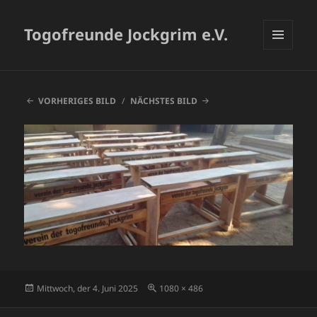
Togofreunde Jockgrim e.V.
MENÜ
UND
WIDGETS
VORHERIGES BILD
NÄCHSTES BILD
Veröffentlicht
Originalgröße
Mittwoch, der 4. Juni 2025
1080 × 486
am
Beitragsnavigation