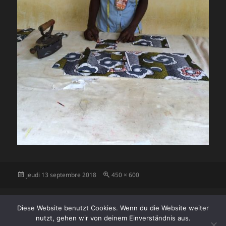
Publié
Taille
jeudi 13 septembre 2018
450 × 600
le
réelle
Navigation
PUBLIÉ DANS
de
Diese Website benutzt Cookies. Wenn du die Website weiter
Pro_Ausbild_0018
l’article
nutzt, gehen wir von deinem Einverständnis aus.